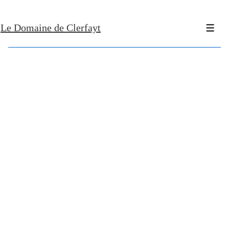
↓
Le Domaine de Clerfayt
Skip
Men
to
Main
Content