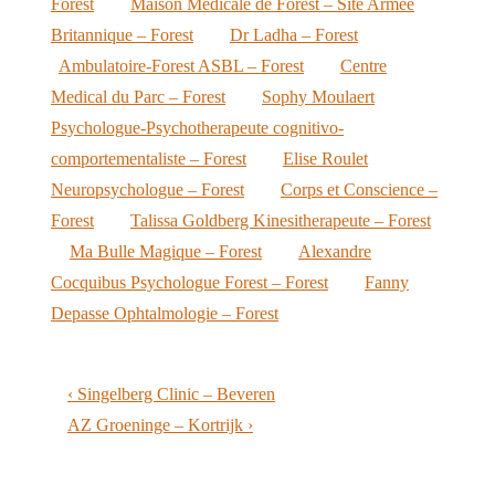
Forest
Maison Medicale de Forest – Site Armee
Britannique – Forest
Dr Ladha – Forest
Ambulatoire-Forest ASBL – Forest
Centre
Medical du Parc – Forest
Sophy Moulaert
Psychologue-Psychotherapeute cognitivo-
comportementaliste – Forest
Elise Roulet
Neuropsychologue – Forest
Corps et Conscience –
Forest
Talissa Goldberg Kinesitherapeute – Forest
Ma Bulle Magique – Forest
Alexandre
Cocquibus Psychologue Forest – Forest
Fanny
Depasse Ophtalmologie – Forest
Post
Previous
‹ Singelberg Clinic – Beveren
navigation
Post
Next
AZ Groeninge – Kortrijk ›
is
Post
is