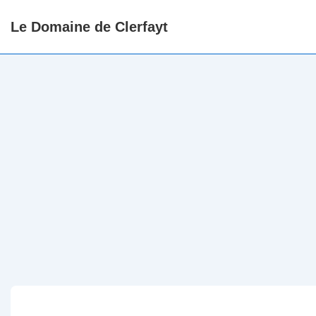
↓
Le Domaine de Clerfayt
Skip
to
Main
Content