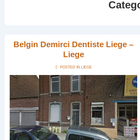
Categ
Belgin Demirci Dentiste Liege –
Liege
POSTED IN
LIEGE