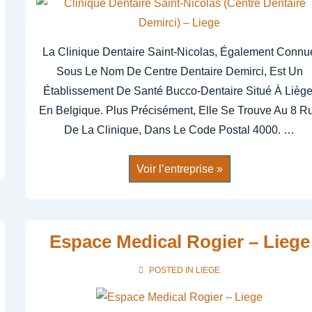
La Clinique Dentaire Saint-Nicolas, Également Connu
Sous Le Nom De Centre Dentaire Demirci, Est Un
Établissement De Santé Bucco-Dentaire Situé À Liège
En Belgique. Plus Précisément, Elle Se Trouve Au 8 R
De La Clinique, Dans Le Code Postal 4000. …
Clinique
Voir l’entreprise »
Dentaire
Saint-
Nicolas
(Centre
Dentaire
Demirci)
Espace Medical Rogier – Liege
–
Liege
POSTED IN
LIEGE