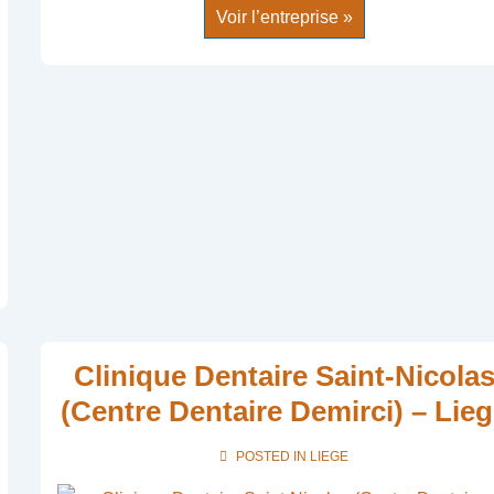
Clinique
Voir l’entreprise »
Du
Mont
Saint-
Martin
–
Liege
Clinique Dentaire Saint-Nicola
(Centre Dentaire Demirci) – Lie
POSTED IN
LIEGE