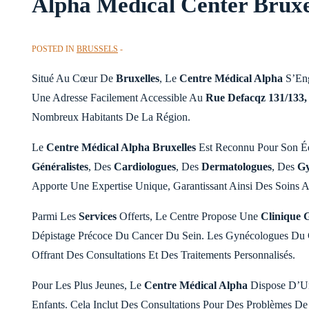
Alpha Medical Center Bruxel
POSTED IN
BRUSSELS
Situé Au Cœur De
Bruxelles
, Le
Centre Médical Alpha
S’Eng
Une Adresse Facilement Accessible Au
Rue Defacqz 131/133, 
Nombreux Habitants De La Région.
Le
Centre Médical Alpha Bruxelles
Est Reconnu Pour Son Éq
Généralistes
, Des
Cardiologues
, Des
Dermatologues
, Des
Gy
Apporte Une Expertise Unique, Garantissant Ainsi Des Soins 
Parmi Les
Services
Offerts, Le Centre Propose Une
Clinique 
Dépistage Précoce Du Cancer Du Sein. Les Gynécologues Du 
Offrant Des Consultations Et Des Traitements Personnalisés.
Pour Les Plus Jeunes, Le
Centre Médical Alpha
Dispose D’
Enfants. Cela Inclut Des Consultations Pour Des Problèmes D