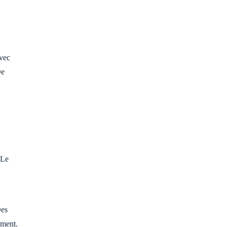
vec
De
 Le
Des
ement.