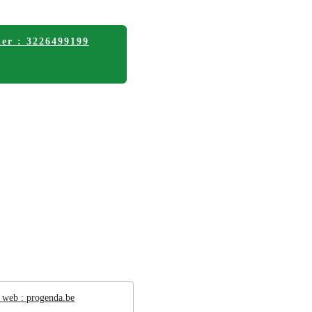
er : 3226499199
e web : progenda.be