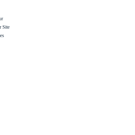
ur
 Site
es