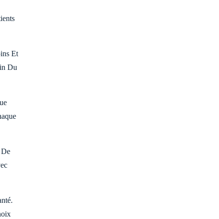
ients
ins Et
ein Du
ue
haque
s De
vec
nté.
hoix