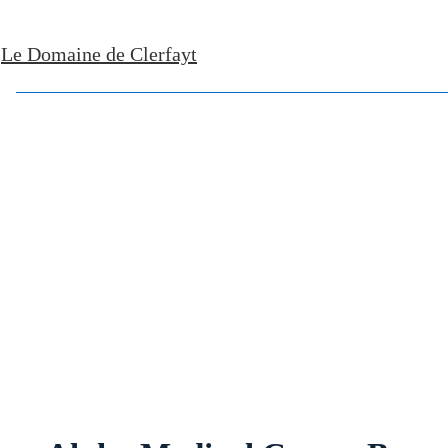
↓
Le Domaine de Clerfayt
Skip
to
Main
Content