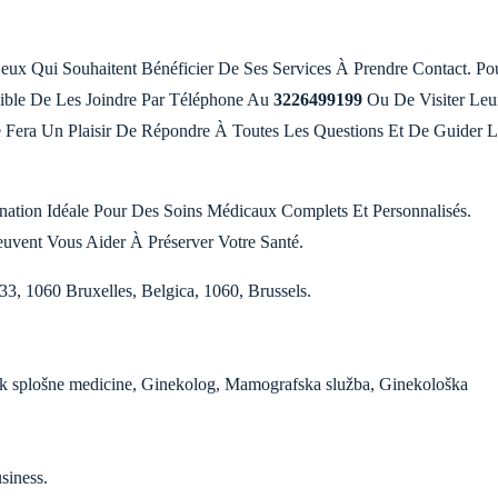
ux Qui Souhaitent Bénéficier De Ses Services À Prendre Contact. Po
sible De Les Joindre Par Téléphone Au
3226499199
Ou De Visiter Leur
e Fera Un Plaisir De Répondre À Toutes Les Questions Et De Guider L
nation Idéale Pour Des Soins Médicaux Complets Et Personnalisés.
uvent Vous Aider À Préserver Votre Santé.
3, 1060 Bruxelles, Belgica, 1060, Brussels.
ik splošne medicine, Ginekolog, Mamografska služba, Ginekološka
siness.