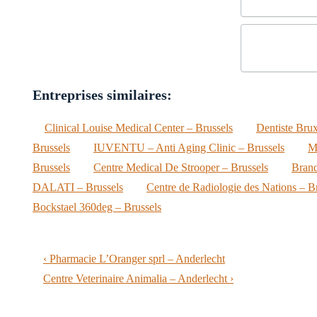
Entreprises similaires:
Clinical Louise Medical Center – Brussels
Dentiste Brux
Brussels
IUVENTU – Anti Aging Clinic – Brussels
M
Brussels
Centre Medical De Strooper – Brussels
Brand
DALATI – Brussels
Centre de Radiologie des Nations – B
Bockstael 360deg – Brussels
Post
Previous
‹ Pharmacie L’Oranger sprl – Anderlecht
navigation
Post
Next
Centre Veterinaire Animalia – Anderlecht ›
is
Post