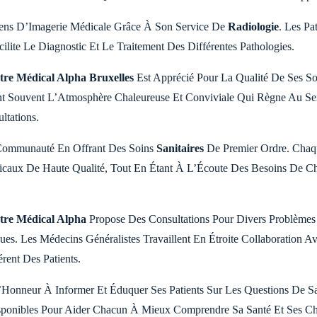
mens D’Imagerie Médicale Grâce À Son Service De
Radiologie
. Les Pat
ilite Le Diagnostic Et Le Traitement Des Différentes Pathologies.
tre Médical Alpha Bruxelles
Est Apprécié Pour La Qualité De Ses So
ent Souvent L’Atmosphère Chaleureuse Et Conviviale Qui Règne Au S
ltations.
 Communauté En Offrant Des Soins
Sanitaires
De Premier Ordre. Chaq
caux De Haute Qualité, Tout En Étant À L’Écoute Des Besoins De C
tre Médical Alpha
Propose Des Consultations Pour Divers Problème
ues. Les Médecins Généralistes Travaillent En Étroite Collaboration A
rent Des Patients.
Honneur À Informer Et Éduquer Ses Patients Sur Les Questions De Sa
isponibles Pour Aider Chacun À Mieux Comprendre Sa Santé Et Ses C